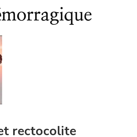
émorragique
t rectocolite