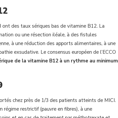
12
I ont des taux sériques bas de vitamine B12. La
ation ou une résection iléale, à des fistules
enne, à une réduction des apports alimentaires, à une
pathie exsudative. Le consensus européen de l’ECCO
rique de la vitamine B12 à un rythme au minimum
9
rtés chez près de 1/3 des patients atteints de MICI.
régime restrictif (pauvre en fibres), à une
oins et en cas de traitement par méthotrexate et